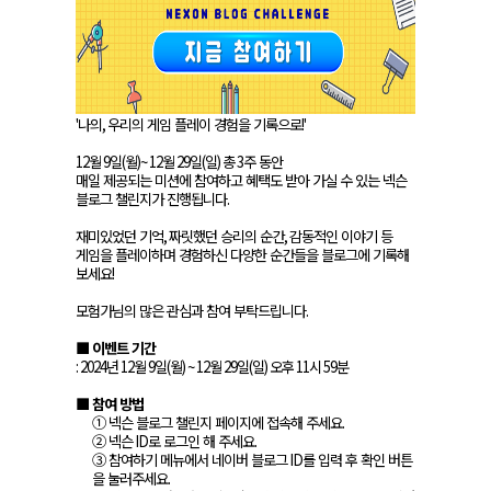
'
나의
,
우리의 게임 플레이 경험을 기록으로
!'
12
월
9
일
(
월
)~ 12
월
29
일
(
일
)
총
3
주 동안
매일 제공되는 미션에 참여하고 혜택도 받아 가실 수 있는 넥슨
블로그 챌린지가 진행됩니다
.
재미있었던 기억
,
짜릿했던 승리의 순간
,
감동적인 이야기 등
게임을 플레이하며 경험하신 다양한 순간들을 블로그에 기록해
보세요
!
모험가님의 많은 관심과 참여 부탁드립니다
.
■ 이벤트 기간
: 2024
년
12
월
9
일
(
월
) ~ 12
월
29
일
(
일
)
오후
11
시
59
분
■ 참여 방법
① 넥슨 블로그 챌린지 페이지에 접속해 주세요
.
② 넥슨
ID
로 로그인 해 주세요
.
③ 참여하기 메뉴에서 네이버 블로그
ID
를 입력 후 확인 버튼
을 눌러주세요
.